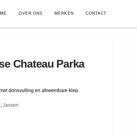
OME
OVER ONS
MERKEN
CONTACT
e Chateau Parka
met donsvulling en afneembare klep.
e
,
Jassen