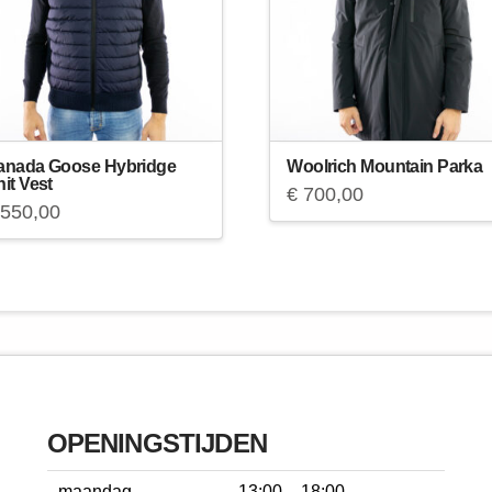
anada Goose Hybridge
Woolrich Mountain Parka
it Vest
€
700,00
550,00
OPENINGSTIJDEN
maandag
13:00 – 18:00